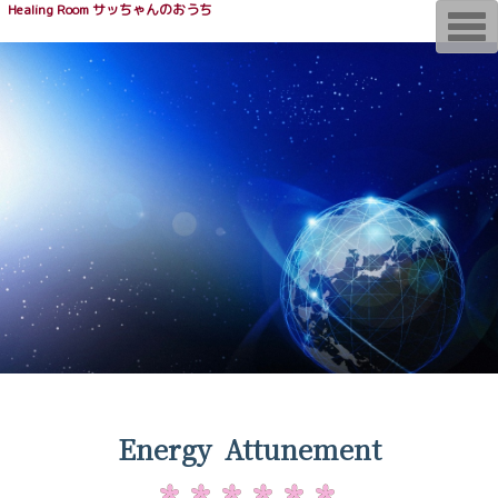
Healing Room サッちゃんのおうち
T
o
g
g
l
e
n
a
v
i
g
a
t
i
o
n
Energy Attunement